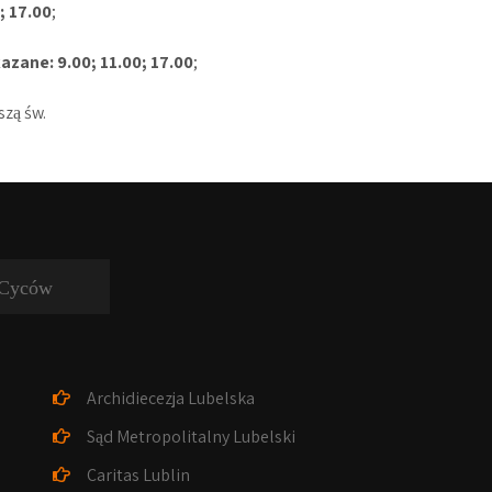
; 17.00
;
kazane: 9.00; 11.00; 17.00
;
zą św.
Cyców
Archidiecezja Lubelska
Sąd Metropolitalny Lubelski
Caritas Lublin