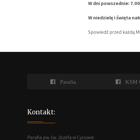
W dni powszednie: 7.00
W niedzielę i święta na
Spowiedź przed każdą Ms
Parafia
KSM 
Kontakt:
Parafia pw. św. Józefa w Cycowie