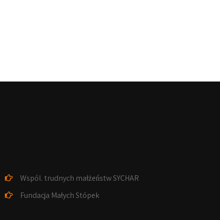
Wspól. trudnych małżeństw SYCHAR
Fundacja Małych Stópek