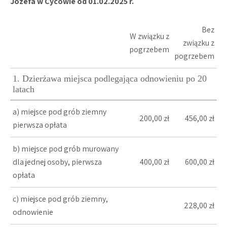
Józefa w Cycowie od 01.02.2025 r.
Bez
W związku z
związku z
pogrzebem
pogrzebem
1. Dzierżawa miejsca podlegająca odnowieniu po 20
latach
a) miejsce pod grób ziemny
200,00 zł
456,00 zł
pierwsza opłata
b) miejsce pod grób murowany
dla jednej osoby, pierwsza
400,00 zł
600,00 zł
opłata
c) miejsce pod grób ziemny,
228,00 zł
odnowienie